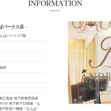
ばパークス店 –
なんばパークス7階
lash
南口直結 地下鉄御堂筋線
約7分 地下鉄千日前線「な
 地下鉄四ツ橋線「なんば