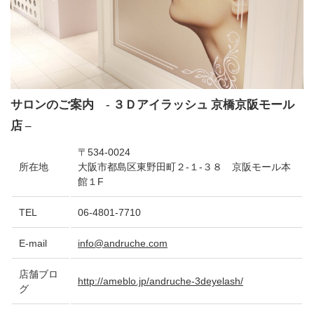
サロンのご案内 - ３Ｄアイラッシュ 京橋京阪モール
店 –
〒534-0024
所在地
大阪市都島区東野田町２-１-３８ 京阪モール本
館１F
TEL
06-4801-7710
E-mail
info@andruche.com
店舗ブロ
http://ameblo.jp/andruche-3deyelash/
グ