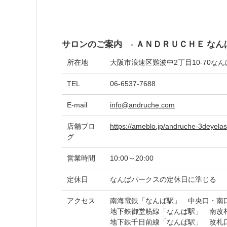
サロンのご案内 - ＡＮＤＲＵＣＨＥ なん
所在地
大阪市浪速区難波中2丁目10-70な
TEL
06-6537-7688
E-mail
info@andruche.com
店舗ブロ
https://ameblo.jp/andruche-3deyela
グ
営業時間
10:00～20:00
定休日
なんばパークスの定休日に準じる
アクセス
南海電鉄「なんば駅」 中央口・南
地下鉄御堂筋線「なんば駅」 南改
地下鉄千日前線「なんば駅」 改札