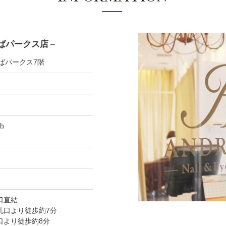
ばパークス店 –
んばパークス7階
sh
口直結
札口より徒歩約7分
口より徒歩約8分