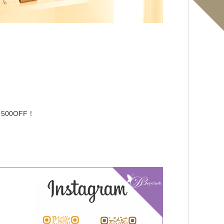
00OFF！