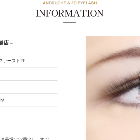
店 –
ファースト2F
h/
タ長堀北12番出口 すぐ